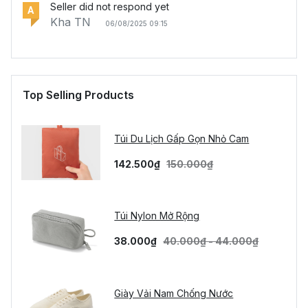
Seller did not respond yet
A
Kha TN
06/08/2025 09:15
Top Selling Products
Túi Du Lịch Gấp Gọn Nhỏ Cam
142.500₫
150.000₫
Túi Nylon Mở Rộng
38.000₫
40.000₫ - 44.000₫
Giày Vải Nam Chống Nước