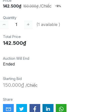
Price
142.500₫
/Chiếc
150.000₫
-5%
Quantity
(
1
available )
Total Price
142.500₫
Auction Will End
Ended
Starting Bid
150.000₫
/Chiếc
Share