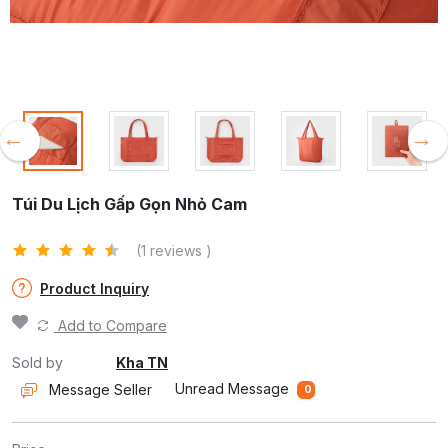
Previous
N
Túi Du Lịch Gấp Gọn Nhỏ Cam
(1 reviews )
Product Inquiry
Add to Compare
Sold by
Kha TN
Unread Message
Message Seller
0