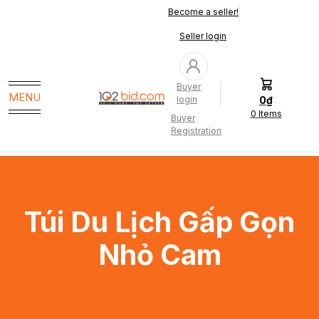
Become a seller!
Seller login
Buyer
MENU
0₫
login
0
Items
Buyer
Registration
Túi Du Lịch Gấp Gọn
Nhỏ Cam