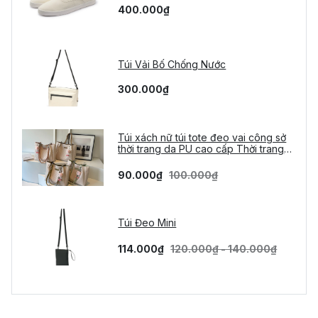
400.000₫
Túi Vải Bố Chống Nước
300.000₫
Túi xách nữ túi tote đeo vai công sở
thời trang da PU cao cấp Thời trang
Vừa A4 tặng móc gấu
90.000₫
100.000₫
Túi Đeo Mini
114.000₫
120.000₫ - 140.000₫