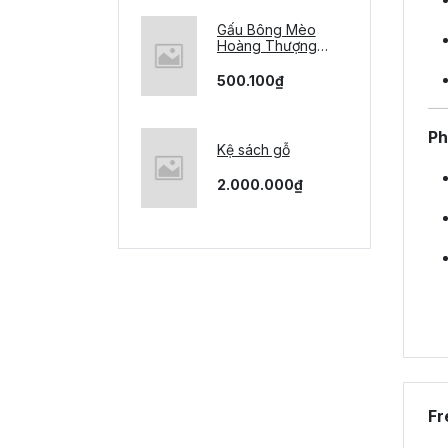
Gấu Bông Mèo
Hoàng Thượng
Siêu Ngầu
500.100₫
Ph
Kệ sách gỗ
2.000.000₫
Fr