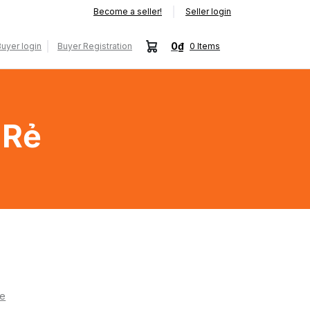
Become a seller!
Seller login
0₫
uyer login
Buyer Registration
0
Items
 Rẻ
re