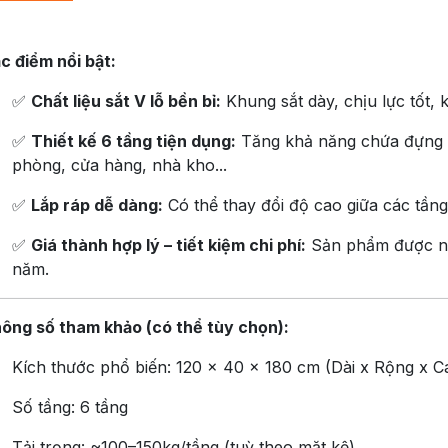
c điểm nổi bật:
✅
Chất liệu sắt V lỗ bền bỉ:
Khung sắt dày, chịu lực tốt, 
✅
Thiết kế 6 tầng tiện dụng:
Tăng khả năng chứa đựng –
phòng, cửa hàng, nhà kho...
✅
Lắp ráp dễ dàng:
Có thể thay đổi độ cao giữa các tần
✅
Giá thành hợp lý – tiết kiệm chi phí:
Sản phẩm được nh
năm.
ông số tham khảo (có thể tùy chọn):
Kích thước phổ biến: 120 x 40 x 180 cm (Dài x Rộng x C
Số tầng: 6 tầng
Tải trọng: ~100–150kg/tầng (tuỳ theo mặt kệ)