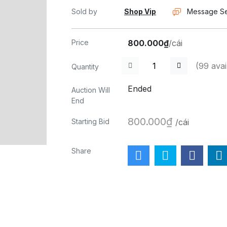
Sold by
Shop Vip
Message Se
Price
800.000₫
/cái
(
99
avai
Quantity
Ended
Auction Will
End
800.000₫
Starting Bid
/cái
Share