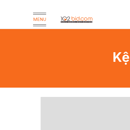
MENU
Kệ