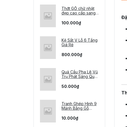
Thớt GỖ chữ nhật
đẹp cao cấp sang
Đặ
trọng 20x30x1,4 cm
100.000₫
Kệ Sắt V Lỗ 6 Tầng
Giá Rẻ
800.000₫
Quả Cầu Pha Lê Vũ
Trụ Phát Sáng Quả
Cầu Thủy Tinh
Trong Suốt Decor
50.000₫
Trang Trí Nhà Cửa
Th
quà lưu niệm quà
tặng bạn
Tranh Ghép Hình 9
Mảnh Bằng Gỗ
Nhiều Chủ Đề, Đồ
Chơi Xếp Hình Giúp
10.000₫
Bé Kích Thích Sáng
Tạo