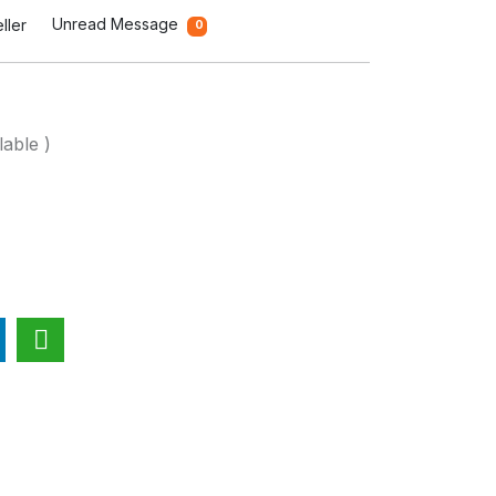
Unread Message
ller
0
lable )