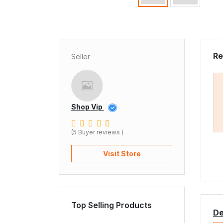
Re
Seller
Shop Vip
(5 Buyer reviews )
Visit Store
Top Selling Products
De