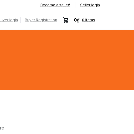
Become a seller!
Seller login
0₫
uyer login
Buyer Registration
0
Items
re