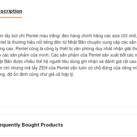
scription
 tẩy bút chì Pentel màu trắng/ đen hàng chính hãng các size (03 nhỏ,
ntel là thương hiệu nổi tiếng đến từ Nhật Bản chuyên cung cấp các sả
ng cao. Pentel cũng là công ty thiết bị văn phòng duy nhất nhận giải
 các sản phẩm của mình. Các sản phẩm của Pentel sản xuất bởi các nh
t Bản được nhiều thế hệ người tiêu dùng ghi nhận và đánh giá rất cao. 
 chì nhưng mã tẩy ZEH của Pentel vẫn luôn có chỗ đứng của riêng mình
ng, độ ổn định cũng như giá cả hợp lý.
equently Bought Products