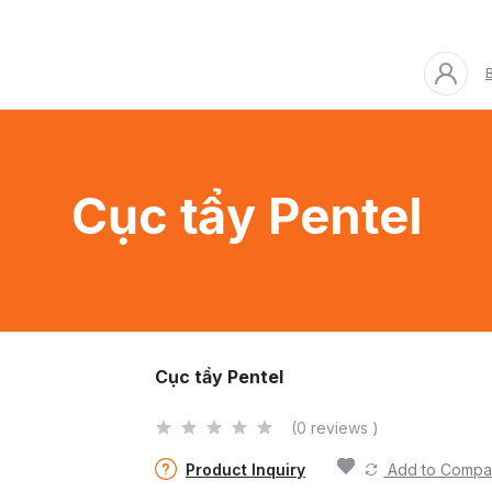
B
Cục tẩy Pentel
Cục tẩy Pentel
(0 reviews )
Product Inquiry
Add to Compa