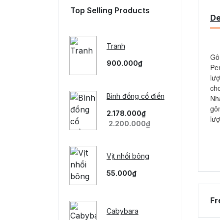
Top Selling Products
De
Tranh
Gôm
900.000₫
Pe
lượ
cho
Bình đồng cổ điển
Nhậ
gôm
2.178.000₫
lượ
2.200.000₫
Vịt nhồi bông
55.000₫
Fr
Cabybara