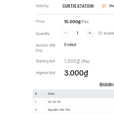
Sold by
CURTIS STATION
Me
Price
15.000₫
/Psc
(
0
availa
Quantity
Ended
Auction Will
End
1.000₫
Starting Bid
/Psc
3.000₫
Highest Bid
Biddin
#
User
1
Vo Vo Vo
2
Nguyễn Văn Tèo