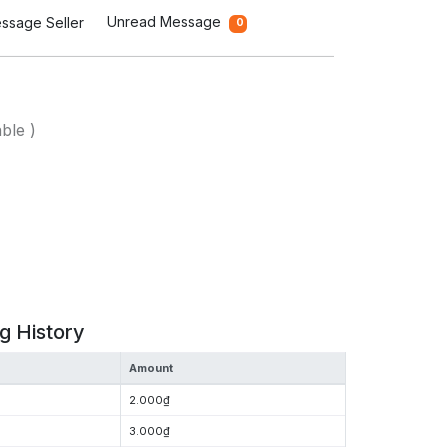
Unread Message
ssage Seller
0
ble )
g History
Amount
2.000₫
3.000₫